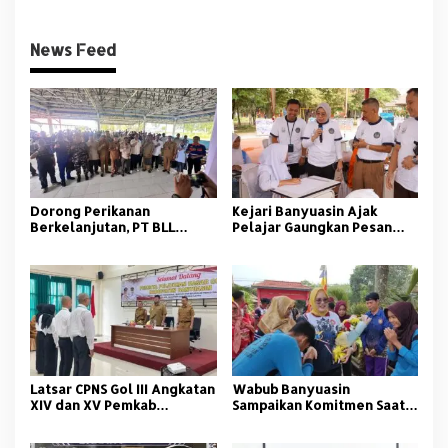
News Feed
Dorong Perikanan
Kejari Banyuasin Ajak
Berkelanjutan, PT BLL
Pelajar Gaungkan Pesan
Bekali Nelayan Sungsang
Anti Korupsi
dengan Pelatihan Alat
Tangkap
Latsar CPNS Gol III Angkatan
Wabub Banyuasin
XIV dan XV Pemkab
Sampaikan Komitmen Saat
Banyuasin Resmi Dimulai
Peringati Hari Guru
Nasional