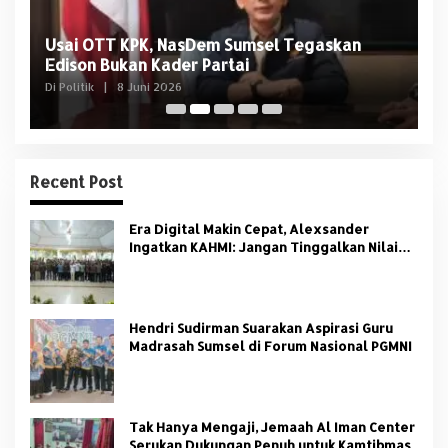
Usai OTT KPK, NasDem Sumsel Tegaskan
D
Edison Bukan Kader Partai
U
Di Politik
|
8 Juni 2026
Di 
Recent Post
Era Digital Makin Cepat, Alexsander
Ingatkan KAHMI: Jangan Tinggalkan Nilai
HMI
Hendri Sudirman Suarakan Aspirasi Guru
Madrasah Sumsel di Forum Nasional PGMNI
Tak Hanya Mengaji, Jemaah Al Iman Center
Serukan Dukungan Penuh untuk Kamtibmas