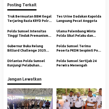
i
Posting Terkait
g
a
Truk Bermuatan BBM Ilegal
Tes Urine Dadakan Kapolda
s
Terjaring Razia KRYD Polres
Langsung Pecat Anggota
Banyuasin
i
Polda Sumsel Intensitas
Ulama Palembang Minta
p
Tinggi Tindak Premanisme
Polda Sikat Pelaku dan
Kejahatan Jalanan
Beking Premanisme
o
Gubernur Buka Relung
Polda Sumsel Terima
s
Billiard Challenge 2025
Peserta PKDN Sespimti Polri
Kapolda Sumsel Cup
Dikreg Ke 34
Dirlantas Polda Sumsel
Polda Sumsel Sertijab 24
Kunjungi Pelabuhan
Perwira Menengah
Penyeberangan TAA
Jangan Lewatkan