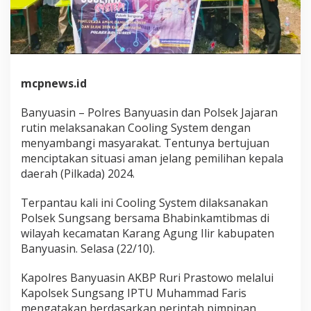
i
n
g
S
y
s
t
mcpnews.id
e
m
Banyuasin – Polres Banyuasin dan Polsek Jajaran
C
rutin melaksanakan Cooling System dengan
i
menyambangi masyarakat. Tentunya bertujuan
p
t
menciptakan situasi aman jelang pemilihan kepala
a
daerah (Pilkada) 2024.
k
a
Terpantau kali ini Cooling System dilaksanakan
n
Polsek Sungsang bersama Bhabinkamtibmas di
P
i
wilayah kecamatan Karang Agung Ilir kabupaten
l
Banyuasin. Selasa (22/10).
k
a
Kapolres Banyuasin AKBP Ruri Prastowo melalui
d
Kapolsek Sungsang IPTU Muhammad Faris
a
D
mengatakan berdasarkan perintah pimpinan