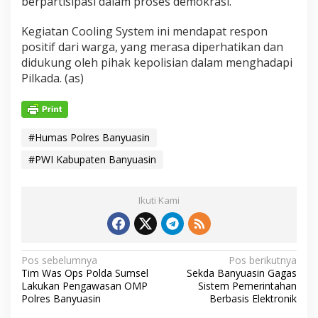
berpartisipasi dalam proses demokrasi.
Kegiatan Cooling System ini mendapat respon
positif dari warga, yang merasa diperhatikan dan
didukung oleh pihak kepolisian dalam menghadapi
Pilkada. (as)
#Humas Polres Banyuasin
#PWI Kabupaten Banyuasin
Ikuti Kami
N
Pos sebelumnya
Pos berikutnya
Tim Was Ops Polda Sumsel
Sekda Banyuasin Gagas
a
Lakukan Pengawasan OMP
Sistem Pemerintahan
v
Polres Banyuasin
Berbasis Elektronik