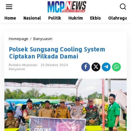
L
e
w
a
Home
Nasional
Politik
Hukrim
Ekbis
Olahraga
t
i
k
Homepage
/
Banyuasin
P
e
o
k
Polsek Sungsang Cooling System
l
o
s
n
Ciptakan Pilkada Damai
e
t
k
e
Redaksi-Mcpnews
23 Oktober 2024
Banyuasin
S
n
u
n
g
s
a
n
g
C
o
o
l