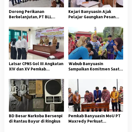
Dorong Perikanan
Kejari Banyuasin Ajak
Berkelanjutan, PT BLL
Pelajar Gaungkan Pesan
Bekali Nelayan Sungsang
Anti Korupsi
dengan Pelatihan Alat
Tangkap
Latsar CPNS Gol III Angkatan
Wabub Banyuasin
XIV dan XV Pemkab
Sampaikan Komitmen Saat
Banyuasin Resmi Dimulai
Peringati Hari Guru
Nasional
BD Besar Narkoba Bersenpi
Pemkab Banyuasin MoU PT
di Rantau Bayur di Ringkus
Maxredy Perkuat
Pengembangan
Infrastruktur