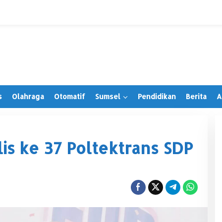
s
Olahraga
Otomatif
Sumsel
Pendidikan
Berita
A
is ke 37 Poltektrans SDP
Irwansyah Terima PAW, Tegaskan
Tetap Hormati Organisasi Partai
Di Muratara, Politik
|
28 Juni 2026