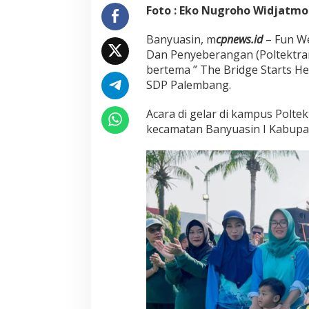
P
Foto : Eko Nugroho Widjatm
a
l
Banyuasin, m
cpnews.id
– Fun We
e
Dan Penyeberangan (Poltektra
m
b
bertema ” The Bridge Starts H
a
SDP Palembang.
n
g
Acara di gelar di kampus Polt
kecamatan Banyuasin I Kabupat