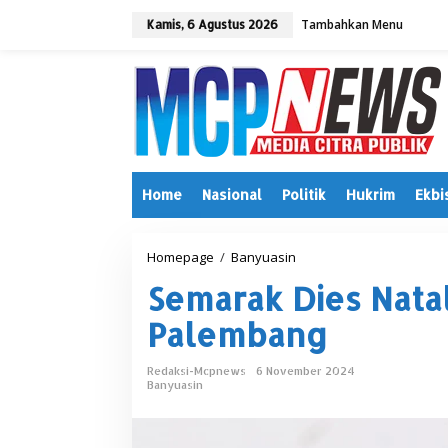
L
Tambahkan Menu
e
Kamis, 6 Agustus 2026
w
a
t
i
k
e
k
o
n
Home
Nasional
Politik
Hukrim
Ekbi
t
e
n
Homepage
/
Banyuasin
S
e
Semarak Dies Natal
m
a
Palembang
r
a
k
Redaksi-Mcpnews
6 November 2024
D
Banyuasin
i
e
s