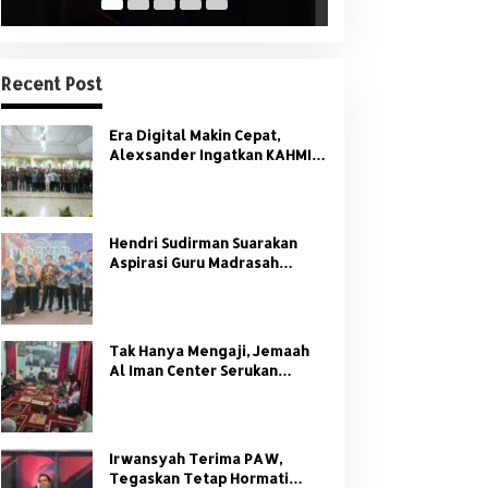
Recent Post
Era Digital Makin Cepat,
Alexsander Ingatkan KAHMI:
Jangan Tinggalkan Nilai HMI
Hendri Sudirman Suarakan
Aspirasi Guru Madrasah
Sumsel di Forum Nasional
PGMNI
Tak Hanya Mengaji, Jemaah
Al Iman Center Serukan
Dukungan Penuh untuk
Kamtibmas
Irwansyah Terima PAW,
Tegaskan Tetap Hormati