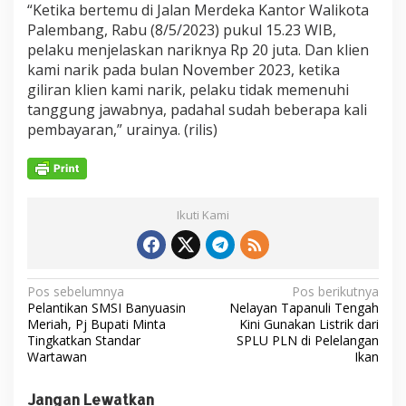
“Ketika bertemu di Jalan Merdeka Kantor Walikota
Palembang, Rabu (8/5/2023) pukul 15.23 WIB,
pelaku menjelaskan nariknya Rp 20 juta. Dan klien
kami narik pada bulan November 2023, ketika
giliran klien kami narik, pelaku tidak memenuhi
tanggung jawabnya, padahal sudah beberapa kali
pembayaran,” urainya. (rilis)
Ikuti Kami
N
Pos sebelumnya
Pos berikutnya
Pelantikan SMSI Banyuasin
Nelayan Tapanuli Tengah
a
Meriah, Pj Bupati Minta
Kini Gunakan Listrik dari
v
Tingkatkan Standar
SPLU PLN di Pelelangan
Wartawan
Ikan
i
g
Jangan Lewatkan