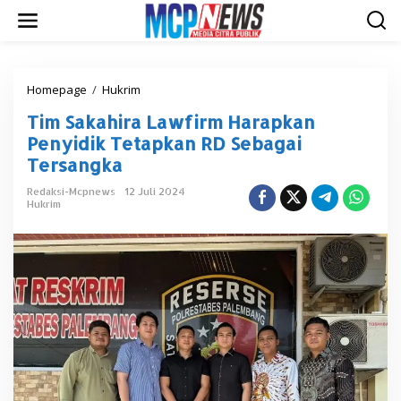
L
e
w
a
t
i
Homepage
/
Hukrim
T
k
i
Tim Sakahira Lawfirm Harapkan
e
m
k
S
Penyidik Tetapkan RD Sebagai
o
a
Tersangka
n
k
t
a
Redaksi-Mcpnews
12 Juli 2024
e
h
Hukrim
n
i
r
a
L
a
w
f
i
r
m
H
a