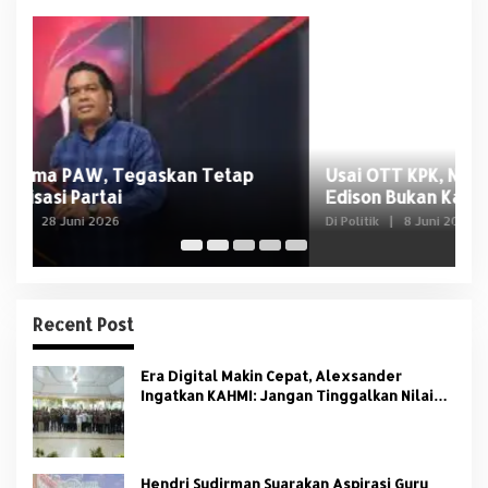
Usai OTT KPK, NasDem Sumsel Tegaskan
D
Edison Bukan Kader Partai
U
Di Politik
|
8 Juni 2026
Di 
Recent Post
Era Digital Makin Cepat, Alexsander
Ingatkan KAHMI: Jangan Tinggalkan Nilai
HMI
Hendri Sudirman Suarakan Aspirasi Guru