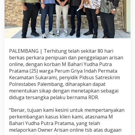
r
a
p
k
a
n
P
e
n
PALEMBANG | Terhitung telah sekitar 80 hari
y
berkas perkara penipuan dan penggelapan arisan
i
d
online, dengan korban M Bahari Yudha Putra
i
Pratama (25) warga Perum Griya Indah Permata
k
Kecamatan Sukarami, penyidik Pidsus Satreskrim
T
Polrestabes Palembang, diharapkan dapat
e
menentukan sikap dengan menetapkan sebagai
t
a
diduga tersangka pelaku bernama RDR.
p
k
“Benar, tujuan kami kesini untuk mempertanyakan
a
perkembangan kasus klien kami, atasnama M
n
Bahari Yudha Putra Pratama, yang telah
R
D
melaporkan Owner Arisan online tsb atas dugaan
S