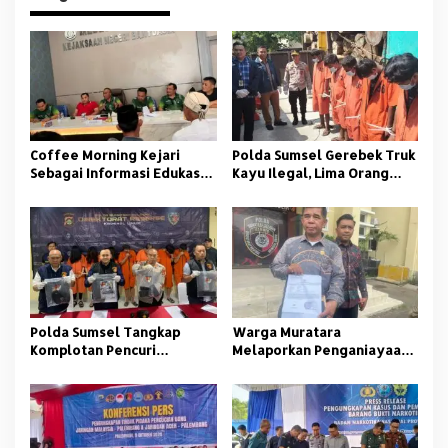
a
s
i
p
o
s
Coffee Morning Kejari
Polda Sumsel Gerebek Truk
Sebagai Informasi Edukasi
Kayu Ilegal, Lima Orang
Bagi Media Ormas dan
Diamankan
Aktivis di Banyuasin
Polda Sumsel Tangkap
Warga Muratara
Komplotan Pencuri
Melaporkan Penganiayaan
Minimarkat Lintas Provinsi
Usai Debat Paslon ke Polda
Sumsel