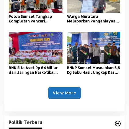
Polda Sumsel Tangkap
Warga Muratara
Komplotan Pencuri
Melaporkan Penganiayaan
Minimarkat Lintas Provinsi
Usai Debat Paslon ke Polda
Sumsel
BNN Sita Aset Rp 64 Miliar
BNNP Sumsel Musnahkan 8,6
dari Jaringan Narkotika,
Kg Sabu Hasil Ungkap Kasus
Empat Tersangka Diringkus
Pengiriman dari Medan
View More
Politik Terbaru