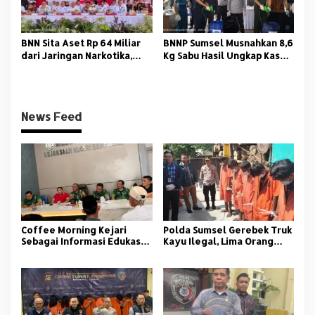
BNN Sita Aset Rp 64 Miliar
BNNP Sumsel Musnahkan 8,6
dari Jaringan Narkotika,
Kg Sabu Hasil Ungkap Kasus
Empat Tersangka Diringkus
Pengiriman dari Medan
News Feed
Coffee Morning Kejari
Polda Sumsel Gerebek Truk
Sebagai Informasi Edukasi
Kayu Ilegal, Lima Orang
Bagi Media Ormas dan
Diamankan
Aktivis di Banyuasin