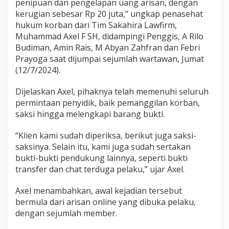
penipuan dan pengelapan uang arisan, dengan
e
kerugian sebesar Rp 20 juta,” ungkap penasehat
b
hukum korban dari Tim Sakahira Lawfirm,
a
g
Muhammad Axel F SH, didampingi Penggis, A Rilo
a
Budiman, Amin Rais, M Abyan Zahfran dan Febri
i
Prayoga saat dijumpai sejumlah wartawan, Jumat
T
(12/7/2024).
e
r
s
Dijelaskan Axel, pihaknya telah memenuhi seluruh
a
permintaan penyidik, baik pemanggilan korban,
n
saksi hingga melengkapi barang bukti.
g
k
“Klien kami sudah diperiksa, berikut juga saksi-
a
saksinya. Selain itu, kami juga sudah sertakan
bukti-bukti pendukung lainnya, seperti bukti
transfer dan chat terduga pelaku,” ujar Axel.
Axel menambahkan, awal kejadian tersebut
bermula dari arisan online yang dibuka pelaku,
dengan sejumlah member.